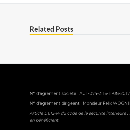
Related Posts
N° d’agrément société : AUT-074-2116-11-08-201
N° d’agrément dirigeant : Monsieur Felix WOG
Article L 612-14 du code de la sécurité intérieure
en bénéficient.