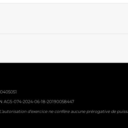
70405051
NIN AGS-074-2024-06-18-20190058447
 : L’autorisation d’exercice ne confère aucune prérogative de puis