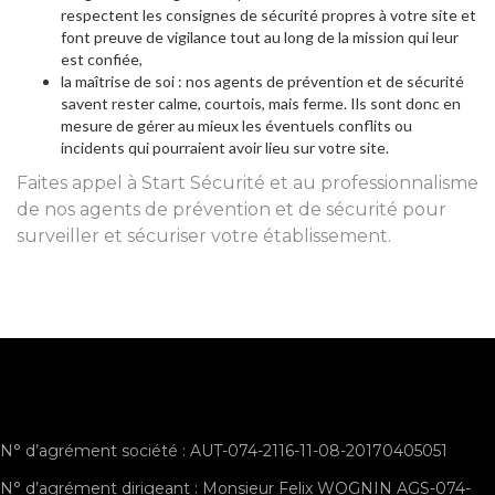
respectent les consignes de sécurité propres à votre site et
font preuve de vigilance tout au long de la mission qui leur
est confiée,
la maîtrise de soi : nos agents de prévention et de sécurité
savent rester calme, courtois, mais ferme. Ils sont donc en
mesure de gérer au mieux les éventuels conflits ou
incidents qui pourraient avoir lieu sur votre site.
Faites appel à Start Sécurité et au professionnalisme
de nos agents de prévention et de sécurité pour
surveiller et sécuriser votre établissement.
N° d’agrément société : AUT-074-2116-11-08-20170405051
N° d’agrément dirigeant : Monsieur Felix WOGNIN AGS-074-